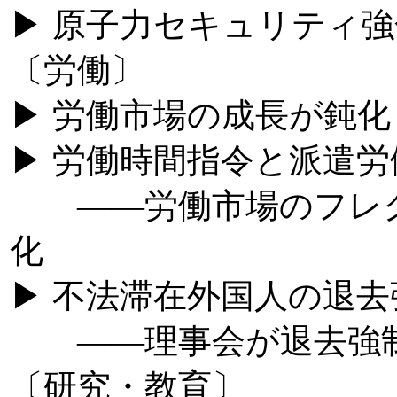
▶ 原子力セキュリティ
〔労働〕
▶ 労働市場の成長が鈍化
▶ 労働時間指令と派遣
――労働市場のフレク
化
▶ 不法滞在外国人の退
――理事会が退去強制
〔研究・教育〕