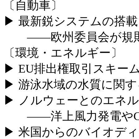
〔自動車〕
▶ 最新鋭システムの搭
――欧州委員会が規則
〔環境・エネルギー〕
▶ EU排出権取引スキーム
▶ 游泳水域の水質に関
▶ ノルウェーとのエネ
――洋上風力発電やC
▶ 米国からのバイオデ