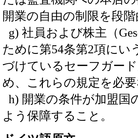
開業の自由の制限を段階
g) 社員および株主（Gese
ために第54条第2項に
づけているセーフガード
め、これらの規定を必要
h) 開業の条件が加盟
よう保障すること。