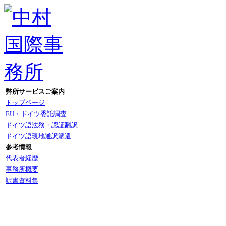
弊所サービスご案内
トップページ
EU・ドイツ委託調査
ドイツ語法務・認証翻訳
ドイツ語現地通訳派遣
参考情報
代表者経歴
事務所概要
訳書資料集