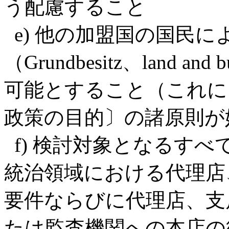
う配慮すること
e) 他の加盟国の国民
（Grundbesitz、land 
可能とすること（これに
政策の目的〕の諸原則が
f) 検討対象となるす
統治領域における代理店
要件ならびに代理店、支
たは監査機関への本店の