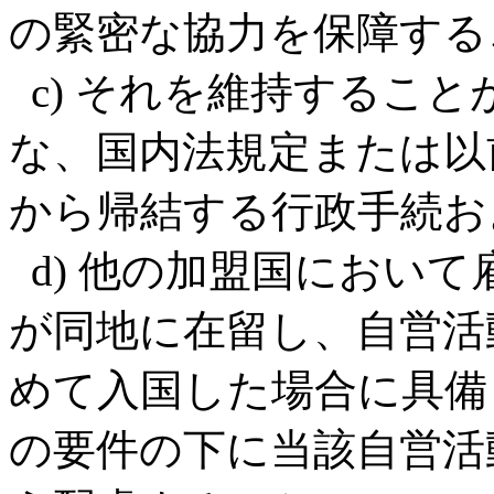
の緊密な協力を保障する
c) それを維持するこ
な、国内法規定または以
から帰結する行政手続お
d) 他の加盟国におい
が同地に在留し、自営活
めて入国した場合に具備
の要件の下に当該自営活