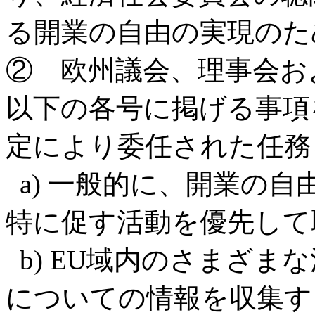
る開業の自由の実現のた
② 欧州議会、理事会お
以下の各号に掲げる事項
定により委任された任務
a) 一般的に、開業の
特に促す活動を優先して
b) EU域内のさまざま
についての情報を収集す