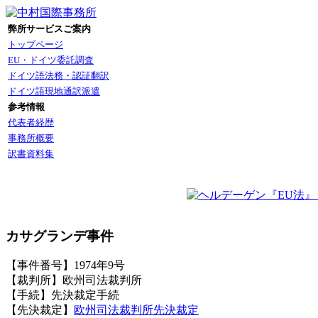
弊所サービスご案内
トップページ
EU・ドイツ委託調査
ドイツ語法務・認証翻訳
ドイツ語現地通訳派遣
参考情報
代表者経歴
事務所概要
訳書資料集
カサグランデ事件
【事件番号】1974年9号
【裁判所】欧州司法裁判所
【手続】先決裁定手続
【先決裁定】
欧州司法裁判所先決裁定