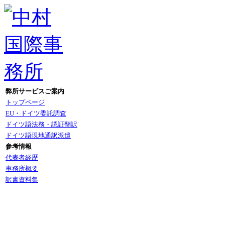
弊所サービスご案内
トップページ
EU・ドイツ委託調査
ドイツ語法務・認証翻訳
ドイツ語現地通訳派遣
参考情報
代表者経歴
事務所概要
訳書資料集