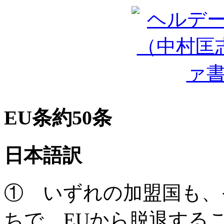
EU条約50条
日本語訳
① いずれの加盟国も、
ちで、EUから脱退する