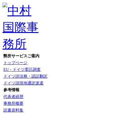
弊所サービスご案内
トップページ
EU・ドイツ委託調査
ドイツ語法務・認証翻訳
ドイツ語現地通訳派遣
参考情報
代表者経歴
事務所概要
訳書資料集