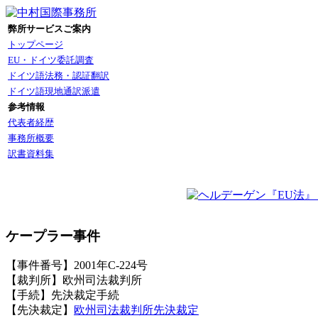
弊所サービスご案内
トップページ
EU・ドイツ委託調査
ドイツ語法務・認証翻訳
ドイツ語現地通訳派遣
参考情報
代表者経歴
事務所概要
訳書資料集
ケープラー事件
【事件番号】2001年C-224号
【裁判所】欧州司法裁判所
【手続】先決裁定手続
【先決裁定】
欧州司法裁判所先決裁定