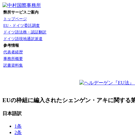
弊所サービスご案内
トップページ
EU・ドイツ委託調査
ドイツ語法務・認証翻訳
ドイツ語現地通訳派遣
参考情報
代表者経歴
事務所概要
訳書資料集
EUの枠組に編入されたシェンゲン・アキに関する第
日本語訳
1条
2条